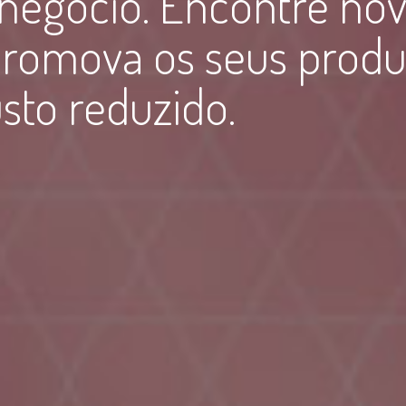
negócio. Encontre no
 promova os seus produ
to reduzido.